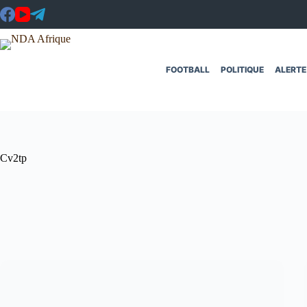
Passer
au
contenu
FOOTBALL
POLITIQUE
ALERTE
Cv2tp