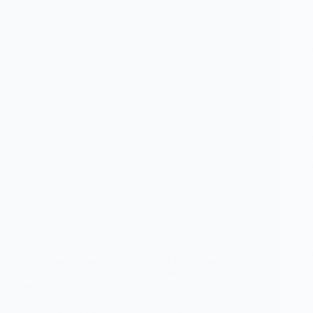
SOCIETE
Togo / Lutte contre le terrorisme et l’extrémisme violent
: La CV2TP et la FNCVTT appelent à une grande
journée de prière
Le Togo fait face depuis quelques temps à