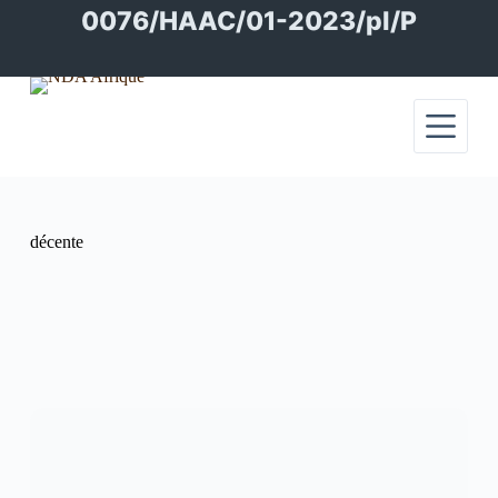
Passer
0076/HAAC/01-2023/pl/P
au
contenu
décente