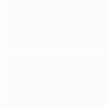
France: voici les messages des internautes après
l’élimination du PSG en huitième de finale de la
coupe de France par l’OGC Nice
Ce lundi 31 janvier 2022, dans l’hexagone, la
huitième de finale de…
KOMLA AKPANRI
3 FÉVRIER 2022