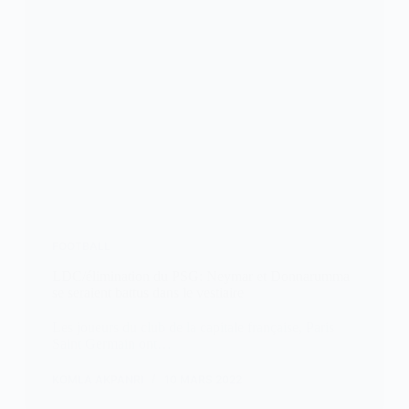
FOOTBALL
LDC/élimination du PSG: Neymar et Donnarumma
se seraient battus dans le vestiaire
Les joueurs du club de la capitale française, Paris
Saint Germain ont…
KOMLA AKPANRI
10 MARS 2022