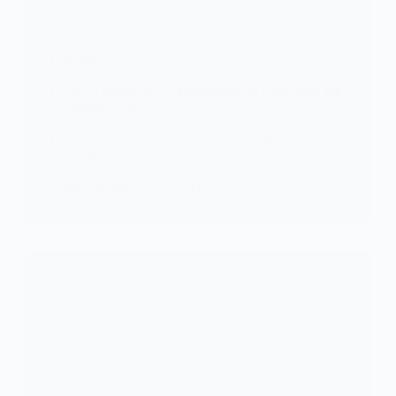
FOOTBALL
CAN(F) Maroc 2022: Élimination du Cameroun par
le Nigeria (1-0)
Les Nigérianes se qualifient pour les demi-finales de
la Coupe d’Afrique des…
KOMLA AKPANRI
15 JUILLET 2022