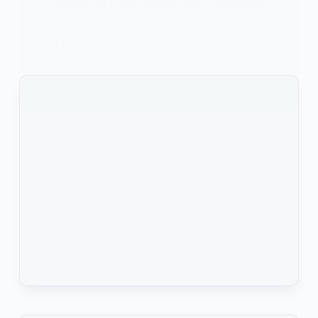
Le message de Kylian Mbappé après l’élimination
de la sélection française
La France de Kylian Mbappé a été éliminée de l’
Euro 2020…
KOMLA AKPANRI
30 JUIN 2021