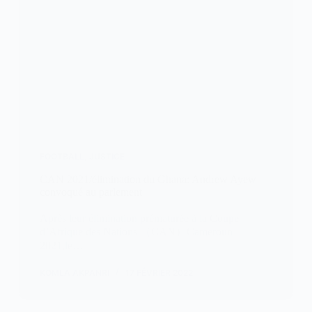
FOOTBALL
,
JUSTICE
CAN 2021/élimination du Ghana: Andrew Ayew
convoqué au parlement
Après leur élimination prématurée à la Coupe
d’Afrique des Nations （CAN）Cameroun
2021,le…
KOMLA AKPANRI
17 FÉVRIER 2022