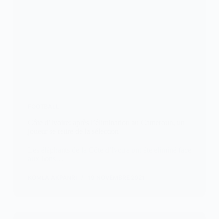
FOOTBALL
Côte d’Ivoire: après l’élimination au Cameroun, un
joueur se retire de la sélection
Les éléphants de la Côte d’Ivoire ont été éliminé face
aux lions…
KOMLA AKPANRI
19 NOVEMBRE 2021