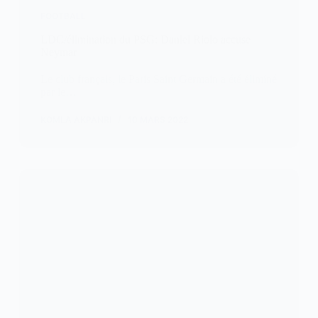
FOOTBALL
LDC/élimination du PSG: Daniel Riolo accuse
Neymar
Le club français, le Paris Saint Germain a été éliminé
par le…
KOMLA AKPANRI
10 MARS 2022