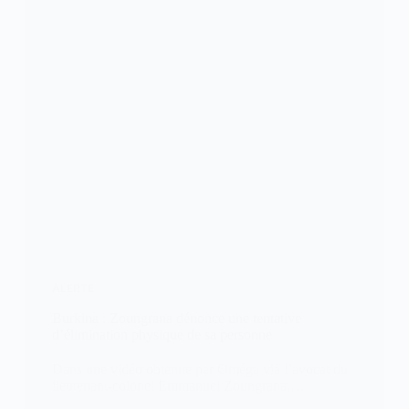
ALERTE
Burkina : Zoungrana dénonce une tentative
d’élimination physique de sa personne
Dans une vidéo obtenue par Oméga via l’avocat du
lieutenant-colonel Emmanuel Zoungrana,…