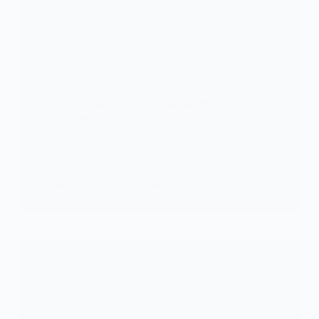
FOOTBALL
Après l’élimination du Bayern, Habib Beye accable
Leroy Sané
Le Bayern aurait pu créer l’exploit. Tel est l’avis
d’Habib Beye qui…
KOMLA AKPANRI
22 AVRIL 2023