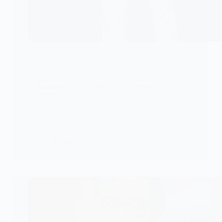
POLITIQUE
Thierry Henry dénonce l’arbitrage après
l’élimination de l’Égypte par l’Argentine : « Un vol
en plein jour »
La qualification de l’Argentine face à l’Égypte en
huitièmes de finale de…
KOMLA AKPANRI
9 JUILLET 2026