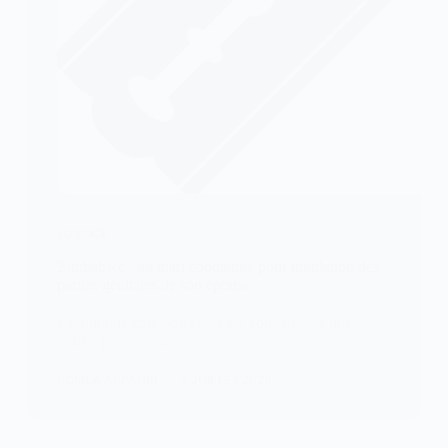
JUSTICE
Zimbabwe : un mari condamné pour mutilation des
parties génitales de son épouse
Un homme zimbabwéen a été condamné à une
lourde peine de prison…
KOMLA AKPANRI
5 JUILLET 2026