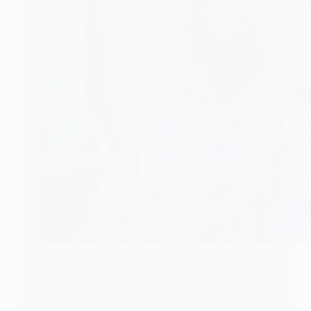
JUSTICE
Sénégal/Mbour : une femme poursuivie pour
bigamie après un second mariage célébré à Kaolack