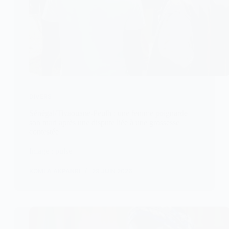
DIVERS
Sénégal/Tivaouane-Peulh : une femme poignarde
son mari après une dispute liée à une grossesse
contestée
Image : pulse
KOMLA AKPANRI
29 JUIN 2026