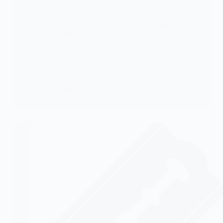
DIVERS
Linda demande à l’évêque James de l’épouser
comme seconde femme après un scandale
viral(vidéo)
Un nouveau rebondissement secoue la communauté
religieuse d’Enugu. Linda, la femme mariée…
KOMLA AKPANRI
8 JUILLET 2026