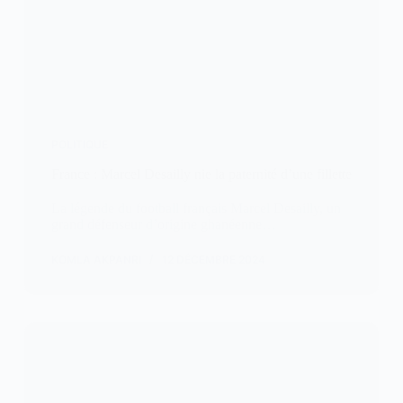
POLITIQUE
France : Marcel Desailly nie la paternité d’une fillette
La légende du football français Marcel Desailly, un
grand défenseur d’origine ghanéenne…
KOMLA AKPANRI
12 DÉCEMBRE 2024