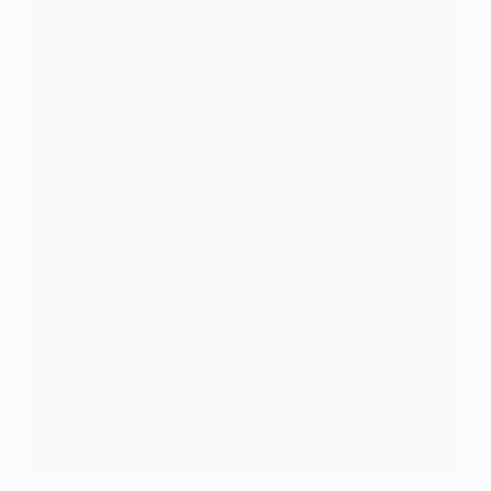
SOCIETE
Afrique du Sud : Une fillette disparue, sa mère
coupable
Joshlin, une fillette sud-africaine de six ans, reste
introuvable après avoir été…
KOMLA AKPANRI
6 MAI 2025