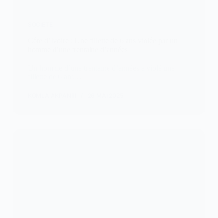
SOCIETE
Côte d’Ivoire : Une fillette de 6 ans violée par un
homme d’une trentaine d’années
Un homme d’une trentaine d’années a violé une
fillette de 6 ans…
KOMLA AKPANRI
26 MAI 2025