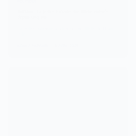
POLITIQUE
Burkina : La police retrouve une fillette enlevée
depuis cinq ans
La police nationale a retrouvé une fillette de 11 ans
et la…
KOMLA AKPANRI
8 AVRIL 2025