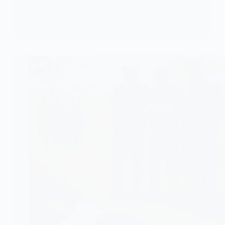
posé un geste rare et…
KOMLA AKPANRI
24 MARS 2026