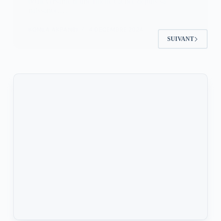
bouleversante d’une fillette cachée depuis sa
naissance.…
KOMLA AKPANRI
4 DÉCEMBRE 2024
SUIVANT