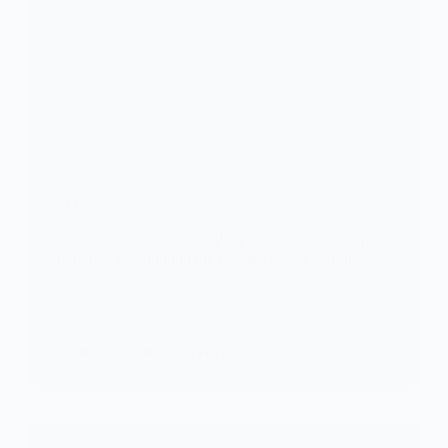
ALERTE
Côte d’Ivoire/Scandale : Pour avoir débranché un
portable, une nounou tue l’enfant de ses patrons
Scandale en terre ivoirienne, une nounou tue l’enfant
de ses patrons à…
KOMLA AKPANRI
26 FÉVRIER 2025