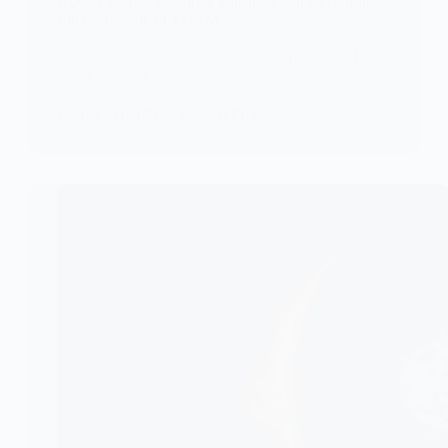
RDC/Violence scolaire à Kinshasa : un élève frappe
son professeur à l’ECAM
Un grave incident s’est produit à l’école ECAM de
Kinshasa, un élève…
KOMLA AKPANRI
27 JANVIER 2026