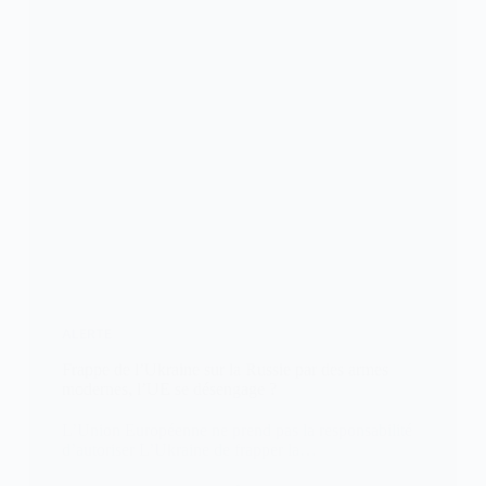
ALERTE
Frappe de l’Ukraine sur la Russie par des armes
modernes, l’UE se désengage ?
L’Union Européenne ne prend pas la responsabilité
d’autoriser L’Ukraine de frapper la…