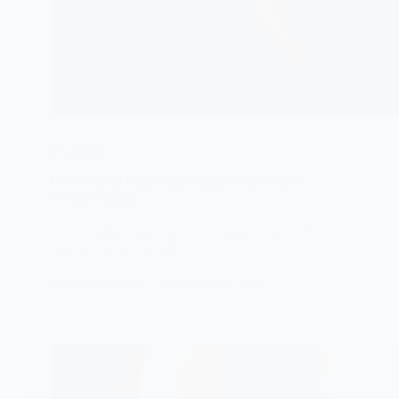
POLITIQUE
Une tempête magnétique frappe la terre après
l’éclipse lunaire
Une tempête magnétique a commencé sur la Terre,
touchant toute la planète,…
KOMLA AKPANRI
9 SEPTEMBRE 2025