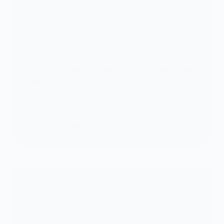
ALERTE
L’armée israélienne a affirmé avoir mené plus de 480
frappes en Syrie, en 48 heures
L’armée israélienne a indiqué mardi 10 décembre
avoir mené environ 480 frappes…
KOMLA AKPANRI
12 DÉCEMBRE 2024