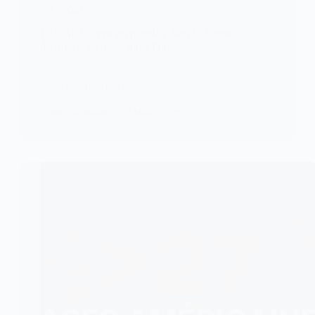
POLITIQUE
Le CGRI frappe un pétrolier dans le détroit
d’Ormuz, accusé d’infraction
Samedi matin, le Corps des gardiens de la révolution
islamique (CGRI) a…
KOMLA AKPANRI
7 MARS 2026