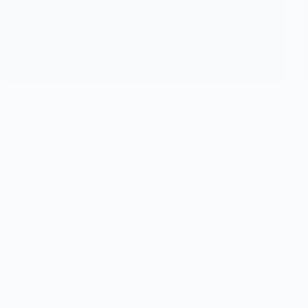
plénipotentiaire de l’Etat d’Israël au Tchad
avec résidence à Dakar au Sénégal et
juridiction sur le
KOMLA AKPANRI
18 MAI 2022