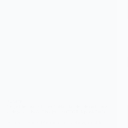
SOCIETE
Togo: l’honorable Esther Gabiam fait don de cache-nez
et de gels au lycée Gbodjome et CEGIL Kpessi-Drafo
Après le lycée d’Anfoin et de Zébévi, c’est le