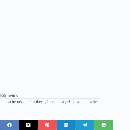
Étiquettes
#
cache-nez
#
esther gabiam
#
gel
#
honorable