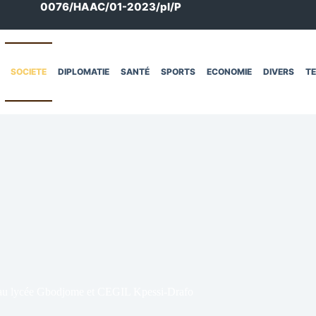
0076/HAAC/01-2023/pl/P
SOCIETE
DIPLOMATIE
SANTÉ
SPORTS
ECONOMIE
DIVERS
T
ls au lycée Gbodjome et CEGIL Kpessi-Drafo