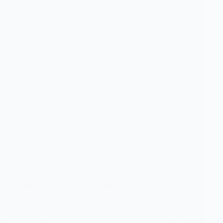
DIVERS
« Félicitations à toi jeune homme je te souhaite le
meilleur dans la vie. » a déclaré Georges Weah
Le jeune garçon libérien du nom d’Emmanuel