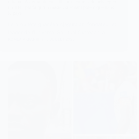
Ghana : Ajagurajah conseille aux femmes de privilégier
un BBL plutôt qu’un master, suscitant polémique dans
le pays
Le prophète ghanéen Ajagurajah, fondateur et
leader de l’Universal Spiritual Outreach, a…
KOMLA AKPANRI
5 JUILLET 2026