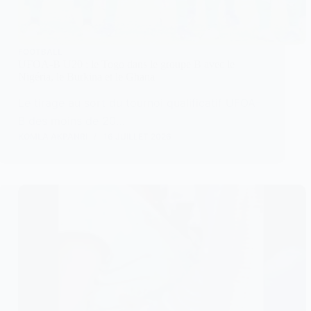
FOOTBALL
UFOA-B U20 : le Togo dans le groupe B avec le
Nigéria, le Burkina et le Ghana
Le tirage au sort du tournoi qualificatif UFOA-
B des moins de 20…
KOMLA AKPANRI
16 JUILLET 2026