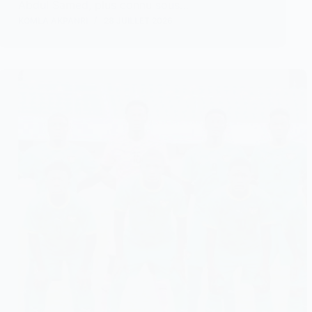
Abdul Samed, plus connu sous…
KOMLA AKPANRI
28 JUILLET 2026