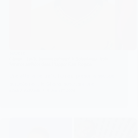
SOCIETE
Ghana : Trafic humain présumé à Bolgatanga, trois
femmes arrêtées dans l’Upper East Region
Une affaire de trafic humain présumé secoue
actuellement le Ghana, suscitant une…
KOMLA AKPANRI
5 JUILLET 2026