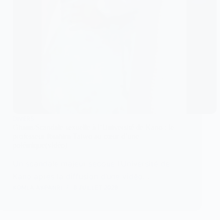
DIVERS
Ghana/Scandale sexuelle à l’Université de Kano : le
professeur Ibrahim Taiwo au cœur d’une
polémique(vidéo)
Un scandale majeur secoue l’Université de
Kano après la diffusion d’une vidéo…
KOMLA AKPANRI
8 JUILLET 2026