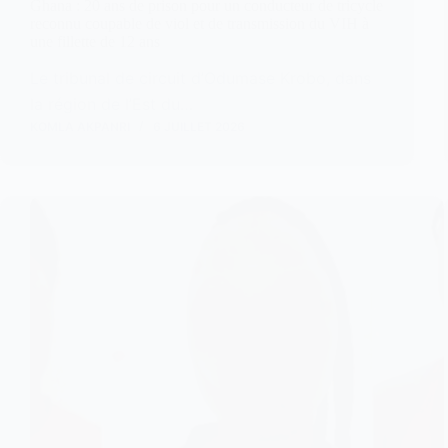
Ghana : 20 ans de prison pour un conducteur de tricycle
reconnu coupable de viol et de transmission du VIH à
une fillette de 12 ans
Le tribunal de circuit d’Odumase Krobo, dans
la région de l’Est du…
KOMLA AKPANRI
6 JUILLET 2026