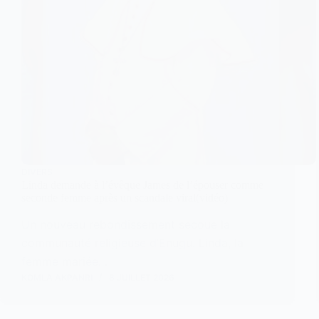
DIVERS
Linda demande à l’évêque James de l’épouser comme
seconde femme après un scandale viral(vidéo)
Un nouveau rebondissement secoue la
communauté religieuse d’Enugu. Linda, la
femme mariée…
KOMLA AKPANRI
8 JUILLET 2026