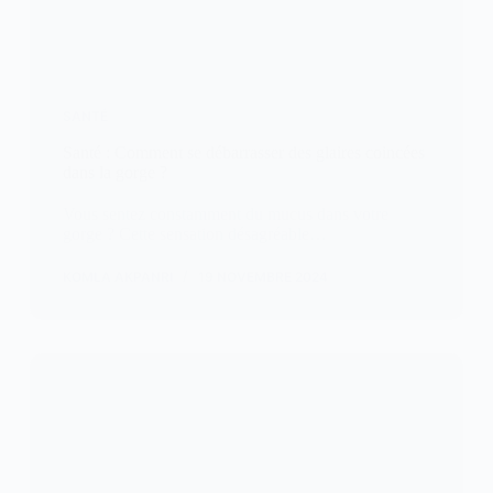
SANTÉ
Santé : Comment se débarrasser des glaires coincées
dans la gorge ?
Vous sentez constamment du mucus dans votre
gorge ? Cette sensation désagréable…
KOMLA AKPANRI
19 NOVEMBRE 2024