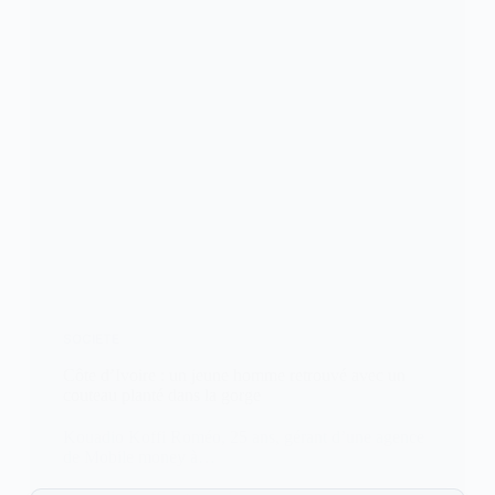
SOCIETE
Côte d’Ivoire : un jeune homme retrouvé avec un
couteau planté dans la gorge
Kouadio Koffi Roméo, 25 ans, gérant d’une agence
de Mobile money à…