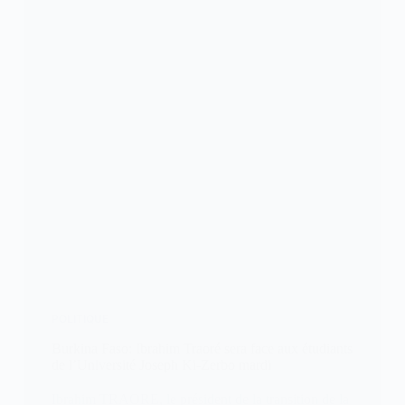
POLITIQUE
Burkina Faso: Ibrahim Traoré sera face aux étudiants
de l’Université Joseph Ki-Zerbo mardi
Ibrahim TRAORE, le président de la transition de la