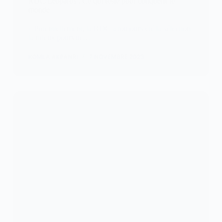
RDC/Léopards : Ce qui reste pour conquérir le
monde
« Potentiellement, la RDC a toujours été la sélection
la mieux pourvue…
KOMLA AKPANRI
7 NOVEMBRE 2023