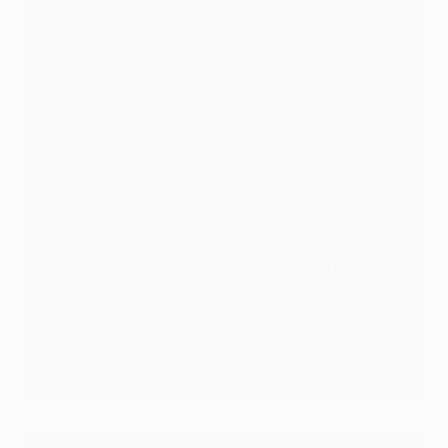
FOOTBALL
CHAN 2023 : Les Léopards pourraient bénéficier
d’une reforme majeure envisagée par la CAF
La Confédération Africaine de football envisage
apporter des réformes à l’organisation du…
KOMLA AKPANRI
8 NOVEMBRE 2023