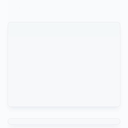
La sélection fanion de la RD Congo à depuis jeudi
un nouveau sélectionneur,…
KOMLA AKPANRI
14 MAI 2021