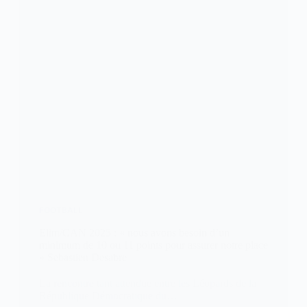
FOOTBALL
Elim/CAN 2025 : « nous avons besoin d’un
minimum de 10 ou 11 points pour assurer notre place
» Sebastien Desabre
La rencontre tant attendue entre les Léopards de la
République Démocratique du…