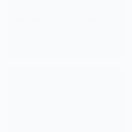
FOOTBALL
RDC/Léopards : Silas arrive tout en confiance
C’est aussi sur lui que compte Sébastien Desabre
pour bien amorcer les…
KOMLA AKPANRI
13 NOVEMBRE 2023