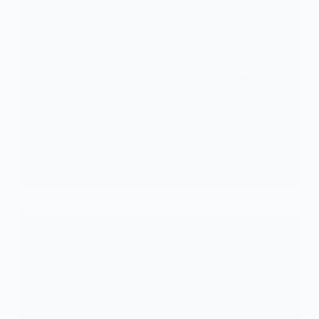
FOOTBALL
Tournoi Uniffac : Les léopards U20 remportent le
trophée
Le doublé de l’inévitable Tony Talasi a offert à la
RDC la…
KOMLA AKPANRI
5 OCTOBRE 2024