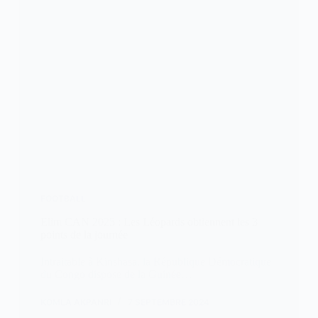
FOOTBALL
Elim CAN 2025 : Les Léopards obtiennent les 3
points de la journée
Intraitable à Kinshasa, la République Démocratique
du Congo dispose de la Guinée…
KOMLA AKPANRI
7 SEPTEMBRE 2024