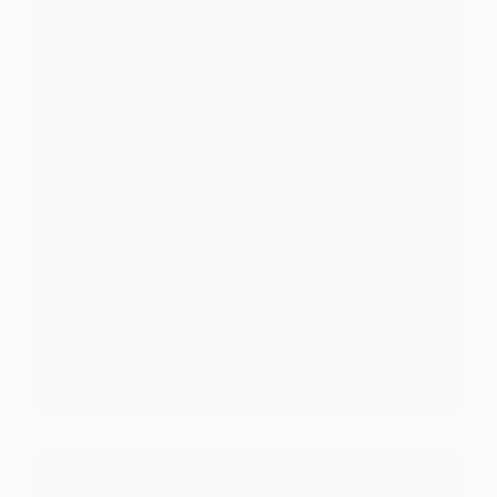
FOOTBALL
Les Léopards de la RDC, seule équipe Africaine à
avoir encaissé 09 buts dans un match en Coupe du
monde
Par devoir et surtout par respect au continent
Africain, les Léopards devraient…
KOMLA AKPANRI
16 JUILLET 2023