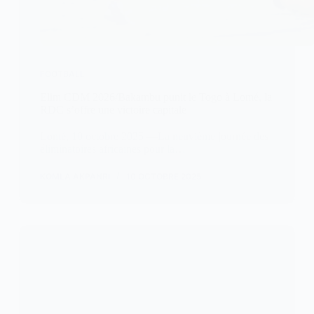
FOOTBALL
Elim CDM 2026/Bakambu punit le Togo à Lomé, la
RDC s’offre une victoire capitale
Lomé, 10 octobre 2025 —La neuvième journée des
éliminatoires africaines pour la…
KOMLA AKPANRI
10 OCTOBRE 2025