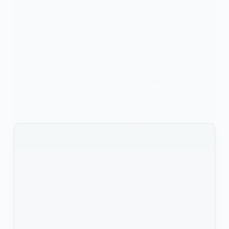
DIVERS
Un séisme de magnitude 7,3 frappe l’est de
l’Indonésie au large du comté de Maluku
Un séisme d’une magnitude de 7,3 sur l’échelle de
Richter s’est produit…
KOMLA AKPANRI
30 DÉCEMBRE 2021