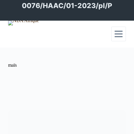
Passer
0076/HAAC/01-2023/pl/P
au
contenu
maïs