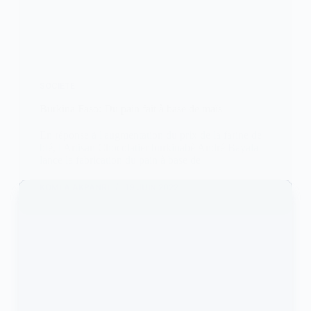
SOCIETE
Burkina Faso: Du pain fait à base de maïs
En réponse à l'augmentation du prix de la farine de
blé, l'Artisan Chocolatier burkinabè André Bayala
lance la fabrication du pain à base de
KOMLA AKPANRI
19 JUIN 2022