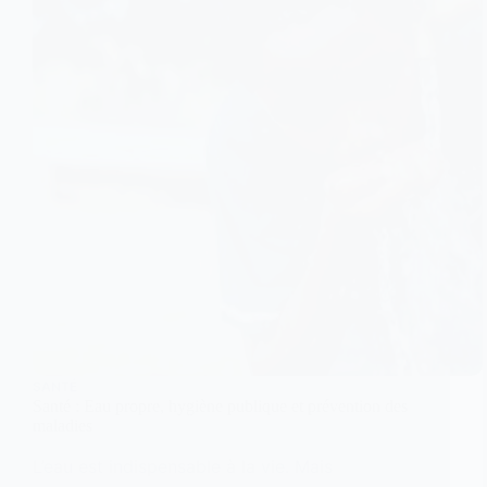
SANTÉ
Santé : Eau propre, hygiène publique et prévention des
maladies
L’eau est indispensable à la vie. Mais