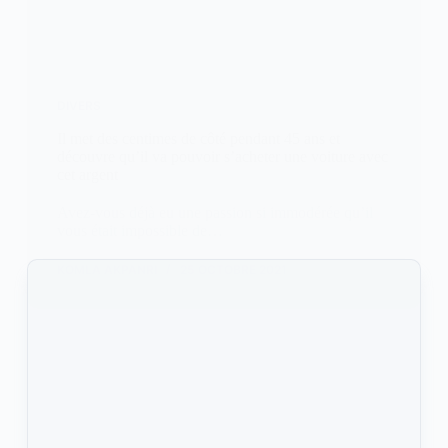
DIVERS
Il met des centimes de côté pendant 45 ans et
découvre qu’il va pouvoir s’acheter une voiture avec
cet argent
Avez-vous déjà eu une passion si immodérée qu’il
vous était impossible de…
KOMLA AKPANRI
25 OCTOBRE 2021