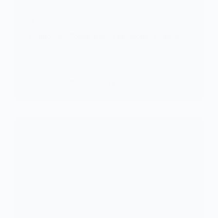
TECHNOLOGIE
Technologie: Pourquoi avoir une montre connectée ?
Tout droit sortie d’un film de James Bond, la montre
connectée est…
KOMLA AKPANRI
15 JUILLET 2023