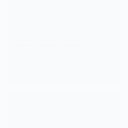
FOOTBALL
Ligue des Champions : Tout ce que l’on sait sur la
montre de Guardiola de 1,4 million de USD
Pep est l’un des rares chanceux de la planète à
pouvoir porter…
KOMLA AKPANRI
13 AVRIL 2024