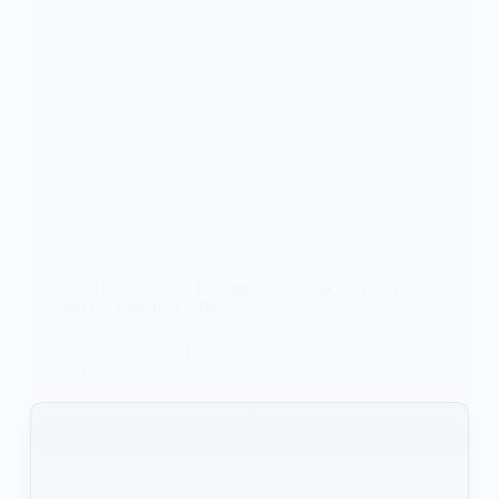
SPORTS
Le Nigeria montre l’exemple avec Mike Brown,
l’entraîneur des D’Tigers
Pour faire bonne figure aux Jeux Olympiques 2021,
la Fédération Nigériane de…
KOMLA AKPANRI
12 JUILLET 2021