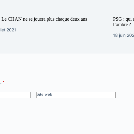
 Le CHAN ne se jouera plus chaque deux ans
PSG : qui s
l’ombre ?
illet 2021
18 juin 20
ec
*
Site web