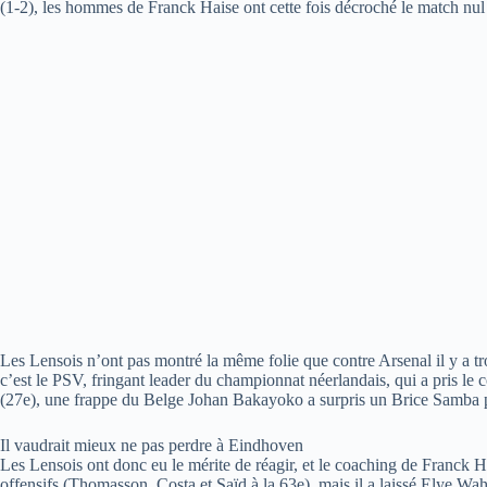
(1-2), les hommes de Franck Haise ont cette fois décroché le match nu
Les Lensois n’ont pas montré la même folie que contre Arsenal il y a 
c’est le PSV, fringant leader du championnat néerlandais, qui a pris le
(27e), une frappe du Belge Johan Bakayoko a surpris un Brice Samba po
Il vaudrait mieux ne pas perdre à Eindhoven
Les Lensois ont donc eu le mérite de réagir, et le coaching de Franck Ha
offensifs (Thomasson, Costa et Saïd à la 63e), mais il a laissé Elye Wahi 