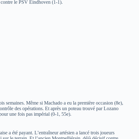
l contre le PSV Eindhoven (1-1).
trois semaines. Même si Machado a eu la première occasion (8e),
 contrôle des opérations. Et après un poteau trouvé par Lozano
ur une fois pas impérial (0-1, 55e).
ise a été payant. L’entraîneur artésien a lancé trois joueurs
sur le terrain. Et l’ancien Montpelliérain, déjà décisif contre