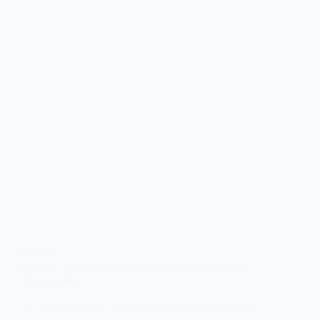
RELIGION
Malaisie : Un musulman fouetté dans une mosquée,
voici la raison
Un homme a été fouetté vendredi dans une