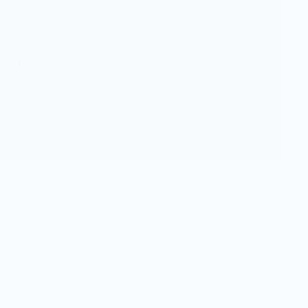
POLITIQUE
Quelle influence exerce le vote musulman en France
après les événements survenus à Gaza ?
Dans le tourbillon des élections françaises,
une communauté fait l’objet de toutes…
KOMLA AKPANRI
3 MARS 2024