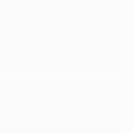
FOOTBALL
Après sa carrière, Benzema aspire à vivre dans un pays
musulman
Si Zinédine Zidane, son compatriote, et Toni
Kroos, son ancien coéquipier au…
KOMLA AKPANRI
26 AOÛT 2024