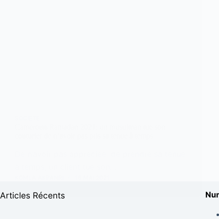
SOCIETE
Cameroun/Ramadan 2021: un musulman tue son
couturier de n’avoir pas pris sa tenue à temps
De n’avoir pas appréciée de prendre sa tenue
à temps, un client tue son…
KOMLA AKPANRI
16 MAI 2021
Num
Articles Récents