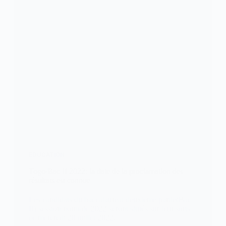
EDUCATION
Togo/Bac II 2022: la date de la proclamation des
résultats est connue
Les candidats du baccalaureat deuxième partie(Bac
II) session normale 2022 seront situés sur leur sorts
ce mercredi 20 juillet 2022.