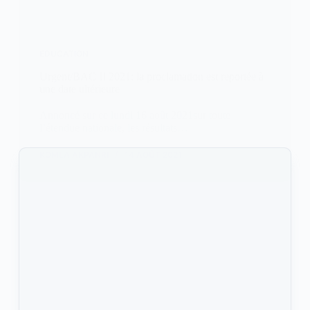
EDUCATION
Urgent/BAC II 2021: la proclamation est reportée à
une date ultérieure
Annoncé sur ce lundi 16 août 2021sur toute
l’étendue nationale, les résultats…
KOMLA AKPANRI
14 AOÛT 2021