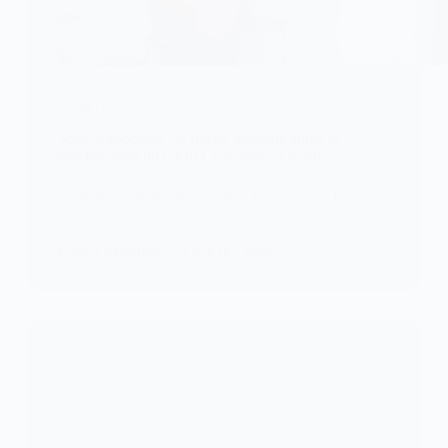
SOCIETE
Togo/Agbodrafo : la fillette disparue après la
proclamation du CEPD, retrouvée à Aného
Un grand soulagement pour la famille de la fille
disparue après la…
KOMLA AKPANRI
4 JUILLET 2026