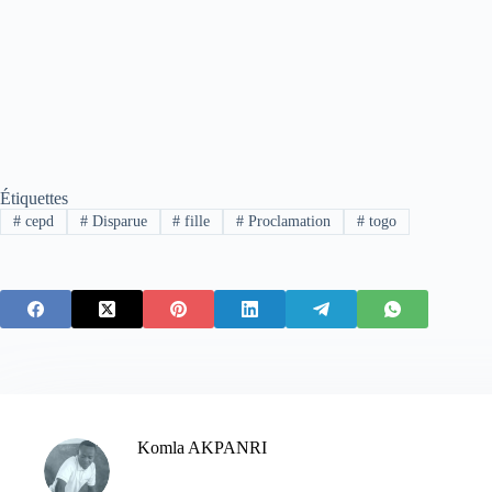
Étiquettes
#
cepd
#
Disparue
#
fille
#
Proclamation
#
togo
Komla AKPANRI