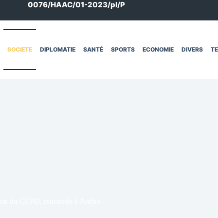
0076/HAAC/01-2023/pl/P
SOCIETE
DIPLOMATIE
SANTÉ
SPORTS
ECONOMIE
DIVERS
T
ation du CEPD, retrouvée à Aného