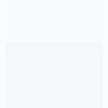
DIVERS
Saviez-vous que les crevettes sont les cafards de
l’océan
Les crevettes sont communément connues sous le
nom de « cafards de mer′′…
KOMLA AKPANRI
3 JANVIER 2023