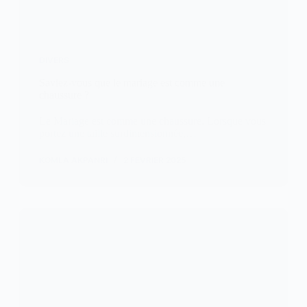
DIVERS
Saviez-vous que le mariage est comme une
chaussure ?
Le Mariage est comme une chaussure. Lorsque vous
portez une taille surdimensionnée,…
KOMLA AKPANRI
2 FÉVRIER 2025