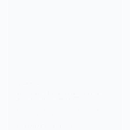
TECHNOLOGIE
Saviez-vous que le premier androïde ou automate
programmé au monde date de 1774 ?
Le premier androïde ou automate programmé au
monde date de 1774 sous…
KOMLA AKPANRI
9 JANVIER 2025