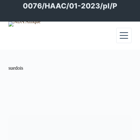
Passer
0076/HAAC/01-2023/pl/P
au
contenu
suedois