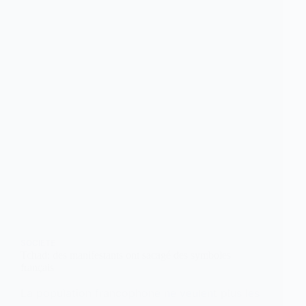
SOCIETE
Tchad: des manifestants ont sacagé des symboles
français
La population francophone ne veulent plus les