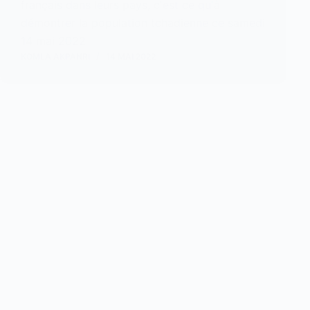
français dans leurs pays, c'est ce qu'à
démontrer la population tchadienne ce samedi
14 mai 2022
KOMLA AKPANRI
14 MAI 2022