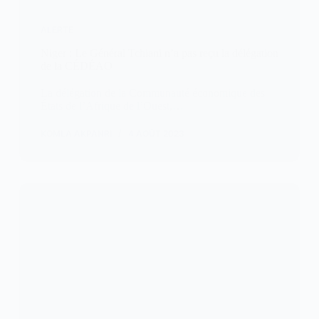
ALERTE
Niger : Le Général Tchiani n’a pas reçu la délégation
de la CÉDÉAO
La délégation de la Communauté économique des
États de l’Afrique de l’Ouest,…
KOMLA AKPANRI
4 AOÛT 2023