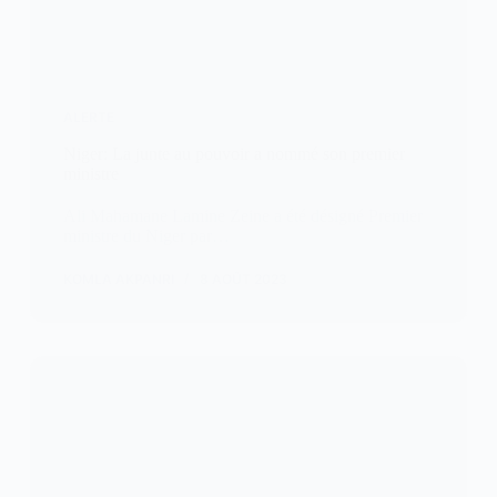
ALERTE
Niger: La junte au pouvoir a nommé son premier
ministre
Ali Mahamane Lamine Zeine a été désigné Premier
ministre du Niger par…
KOMLA AKPANRI
8 AOÛT 2023