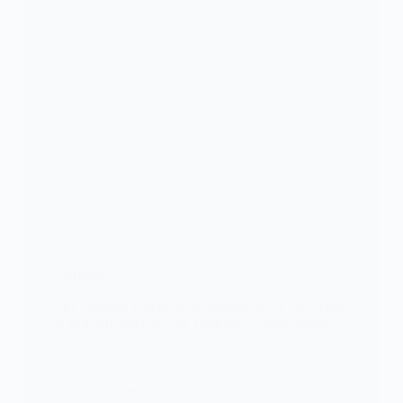
POLITIQUE
« Le Général Tchiani ou le discours de la conviction,
de la détermination et de l’autorité » Signé Siguire
Il faut le dire tout niet : il est plus facile de…
KOMLA AKPANRI
4 AOÛT 2023