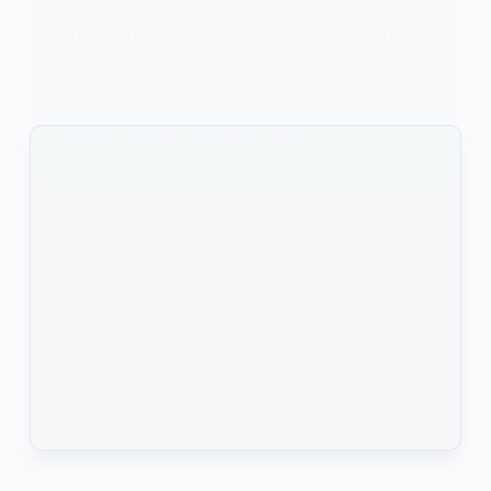
Niger: Tchiani Abdourahmane, le nouvel du pays
Suite aux consultations, le Général Tchiani
Abdourahmane est désigné comme le nouvel…
KOMLA AKPANRI
28 JUILLET 2023