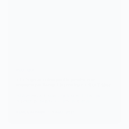
POLITIQUE
« Le Niger ne cédera pas à la pression et ne
restaurera pas Bazum à la présidence » dixit Tchiani
Abdurrahman Tchiani a également déclaré que
personne ne menace les citoyens français…
KOMLA AKPANRI
3 AOÛT 2023