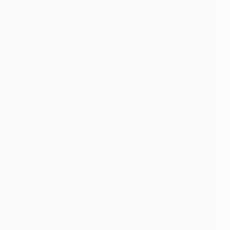
FOOTBALL
,
SPORTS
Togo: Serge Akakpo, a donné une idée sur ce qui
l’attend dans le staff des éperviers
Il y a de cela quelques jours, l’ancien