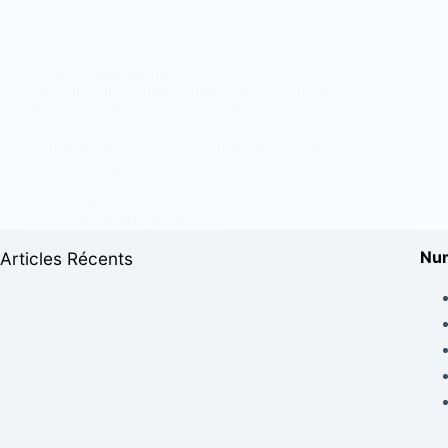
SPORTS
,
VOLLEY-BALL
Sénégal/ volley-ball: Fatou Diouck, nouvelle Team
Manager des équipes nationales féminines
Fatou Diouk, ancienne internationale de
l’équipe nationale de Volley-ball du Sénégal
revient dans…
KOMLA AKPANRI
11 MAI 2021
Num
Articles Récents