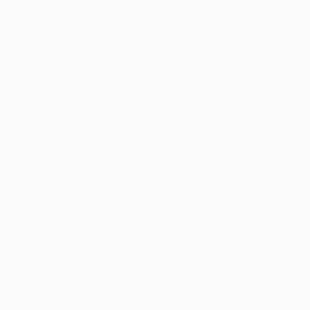
SANTÉ
L’Occident pourrait utiliser des virus ou bactéries
pour « neutraliser des citoyens africains selon
Moscou
Des pays d’Afrique deviennent « des terrains d’essai
pour les médicaments expérimentaux américains »,
…
KOMLA AKPANRI
26 DÉCEMBRE 2024