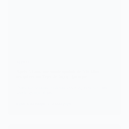
ALERTE
Après 53 ans, une sonde spatiale de 500 kilos
retombera sur Terre de façon chaotique
Dans une semaine et demie environ, Venera 9, une
sonde spatiale d’une…
KOMLA AKPANRI
4 MAI 2025