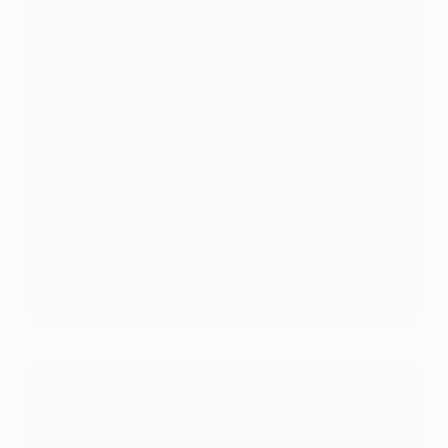
FOOTBALL
Cameroun : Mbappé voit la terre de ses ancêtres
pour la première fois
Kylian Mbappé, la star de football, l’attaquant de la
sélection française et…
KOMLA AKPANRI
7 JUILLET 2023