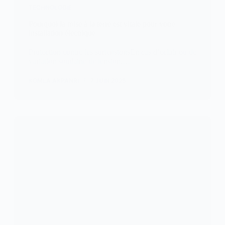
TECHNOLOGIE
Pourquoi la mise à la terre est vitale pour votre
installation électrique
Protection contre les surtensionsEn cas d’éclair ou de
variation soudaine de tension,…
KOMLA AKPANRI
7 JUIN 2025