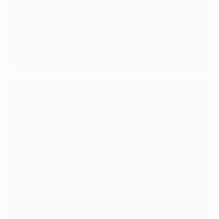
Un astéroïde fonce tout droit vers la Terre
Tous les regards sont tournés vers l’astéroïde 2024
YR4, découvert en décembre…
KOMLA AKPANRI
30 JANVIER 2025