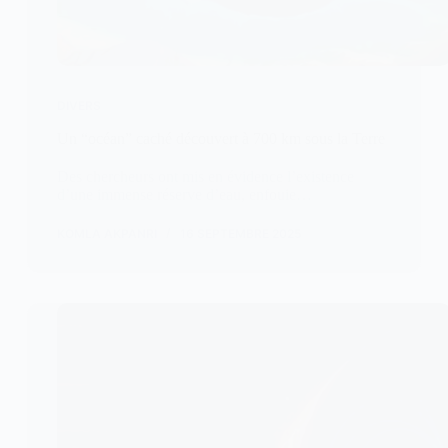
DIVERS
Un “océan” caché découvert à 700 km sous la Terre
Des chercheurs ont mis en évidence l’existence
d’une immense réserve d’eau, enfouie…
KOMLA AKPANRI
16 SEPTEMBRE 2025