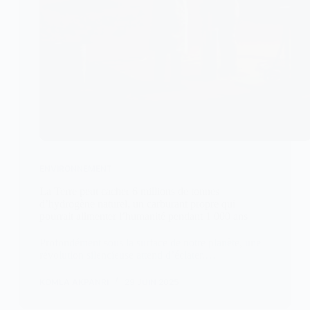
ENVIRONNEMENT
La Terre peut cacher 6 millions de tonnes
d’hydrogène naturel, un carburant propre qui
pourrait alimenter l’humanité pendant 1 000 ans
Profondément sous la surface de notre planète, une
révolution silencieuse attend d’éclater.…
KOMLA AKPANRI
29 JUIN 2025