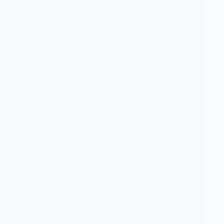
ACCIDENT
Togo: terrible accident de circulation sur la route
Tsévié/Tabligbo, quatre morts sur les lieux
Encore un autre accident circulation ce jeudi