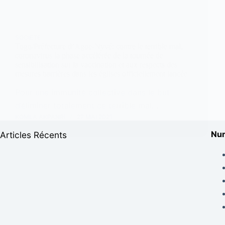
SOCIETE
Togo/Préfecture d’Agoe-Nyvé: contre le terrible mal,
coronavirus la phase accélérée de la tournée de
sensibilisation sur la vaccination et aux respects des
mesures barrières dans les églises officiellement lancée
Pour une immunité collective dans le but
d’éliminer totalement ce terrible mal…
KOMLA AKPANRI
27 MAI 2021
Num
Articles Récents