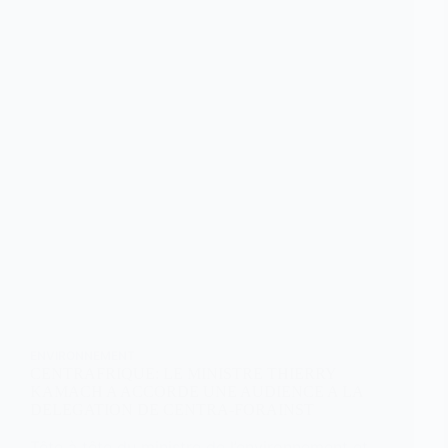
ENVIRONNEMENT
CENTRAFRIQUE: LE MINISTRE THIERRY
KAMACH A ACCORDE UNE AUDIENCE A LA
DELEGATION DE CENTRA-FORAINST
Tête à tête du ministre de l’environnement et