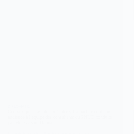
DIPLOMATIE
Centrafrique : Le ministre Thierry Kamach accorde une
audience à l’équipe des consultants du PNUD conduite
par Mme Assani Damian
Le ministre de l’Environnement et du