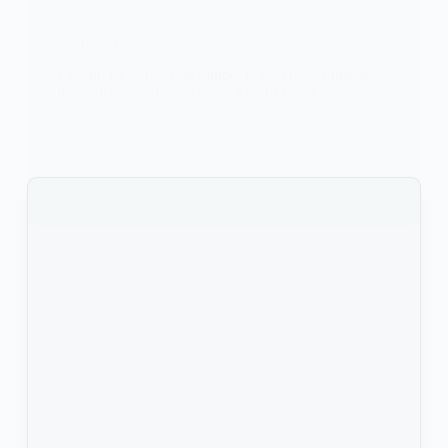
POLITIQUE
Urgent: Le verdict est tombé, la CEDEAO impose
des sanctions ciblées contre Assimi Goïta
Comme prévue lors du sommet extraordinaire ce 7
novembre à Accra pour…
KOMLA AKPANRI
8 NOVEMBRE 2021