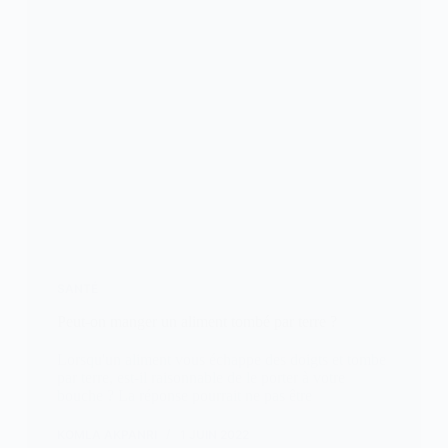
SANTÉ
Peut-on manger un aliment tombé par terre ?
Lorsqu'un aliment vous échappe des doigts et tombe
par terre, est-il raisonnable de le porter à votre
bouche ? La réponse pourrait ne pas être
KOMLA AKPANRI
1 JUIN 2022