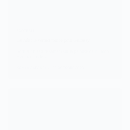
FOOTBALL
Guinée : le verdict tombe pour Guirassy
Sorti sur blessure samedi sur la pelouse de l’Union
Berlin, dans le…
KOMLA AKPANRI
23 OCTOBRE 2023