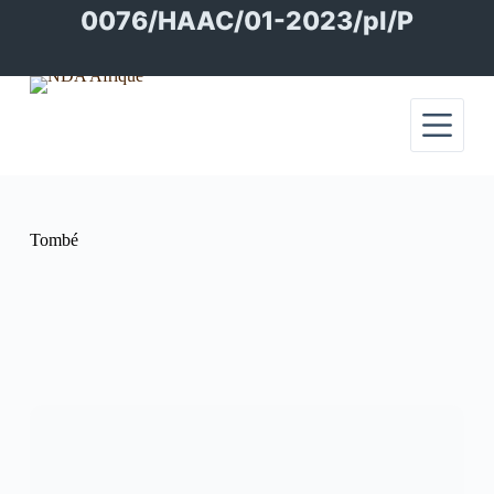
Passer
0076/HAAC/01-2023/pl/P
au
contenu
Tombé