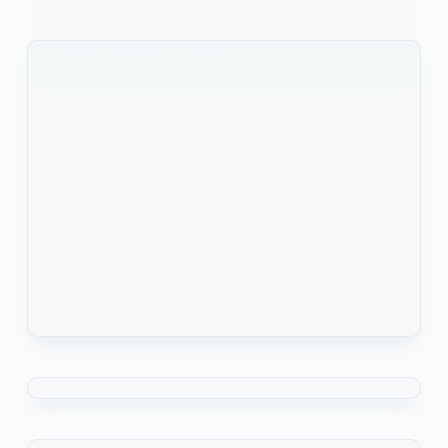
Camara, Aboubacar Sidiki Diakité,…
KOMLA AKPANRI
25 MARS 2026