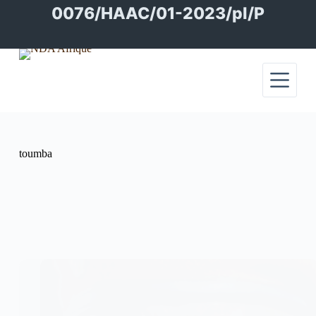
Passer
0076/HAAC/01-2023/pl/P
au
contenu
toumba