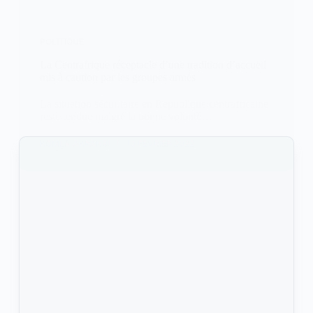
POLITIQUE
La Centrafrique réceptacle d’une tradition d’accueil
mis à caution par les groupes armés
La situation sécuritaire en République centrafricaine
reste tendue malgré la bonne volonté…
KOMLA AKPANRI
10 FÉVRIER 2022