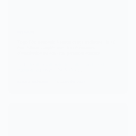
RELIGION
Togo/Fête nationale Vaudou et des traditions : la 10
ème édition couplée avec les cérémonies
d’installation du nouveau président national
La Fédération nationale des cultes vaudous et
traditions du Togo (FNCVTT) a…
KOMLA AKPANRI
14 JANVIER 2023