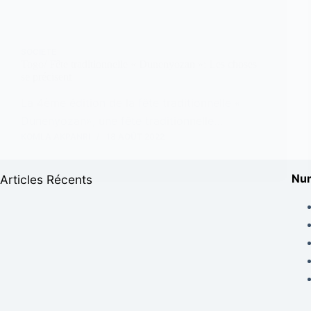
SOCIETE
Togo/ Fête traditionnelle « Dunenyozan »: Les choses
se précisent
La 4ème édition de la fête traditionnelle «
Dunenyozan», une fête traditionnelle…
KOMLA AKPANRI
18 AOÛT 2022
Num
Articles Récents