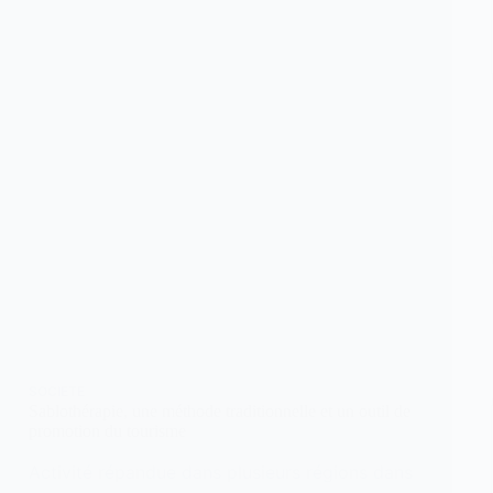
SOCIETE
Sablothérapie, une méthode traditionnelle et un outil de
promotion du tourisme
Activité répandue dans plusieurs régions dans