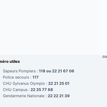
SOCIETE
MÉTHODE TRADITIONELLE DE FUMAGE DES
POISSONS AU TOGO
Le poisson est un aliment éminemment fragile
et sa durée de conservation, a l’air libre, dans
les pays chauds d’Afrique, ne dépasse pas une
KOMLA AKPANRI
14 JUIN 2022
CO
éro utiles
Sapeurs Pompiers :
118 ou 22 21 67 06
Police secours :
117
CHU Sylvanus Olympio :
22 21 25 01
CHU Campus :
22 25 77 68
Gendarmerie Nationale :
22 22 21 39