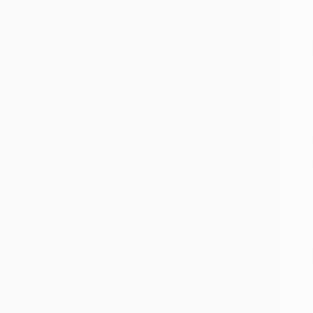
POLITIQUE
Mali: Les autorités coutumières, traditionnelles et
religieuses demandent la prolongation de la transition de
5 à 10 ans
Les autorités traditionnelles, coutumières et