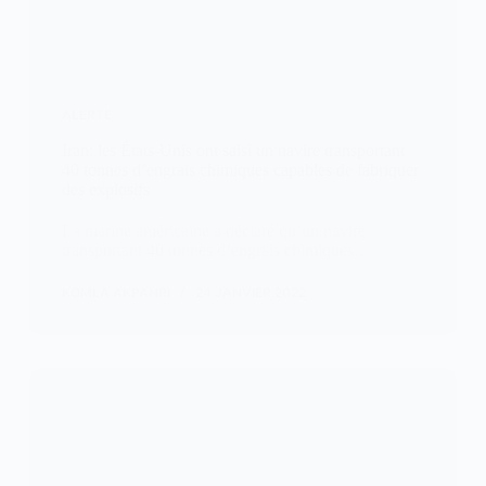
ALERTE
Iran: les États-Unis ont saisi un navire transportant
40 tonnes d’engrais chimiques capables de fabriquer
des explosifs
La marine américaine a déclaré qu’un navire
transportant 40 tonnes d’engrais chimiques…
KOMLA AKPANRI
24 JANVIER 2022