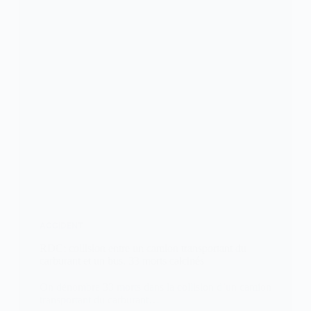
ACCIDENT
RDC: collision entre un camion transportant du
carburant et un bus, 33 morts calcinés
On dénombre 33 morts dans la collision d’un camion
transportant du carburant…