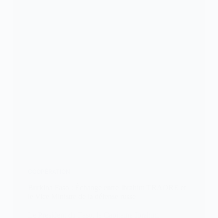
COOPÉRATION
Burkina Faso : Échange entre Ibrahim TRAORE et
le Vice Ministre de la défense russe
Le Président du Faso, le Capitaine Ibrahim