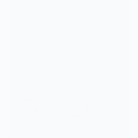
ECONOMIE
Sommet Russie-Afrique: Ibrahim TRAORE a assisté
l’exposition ExpoForum de Saint Pétersbourg
Le Président de la Transition, Chef de l’Etat, le
Capitaine Ibrahim TRAORE…