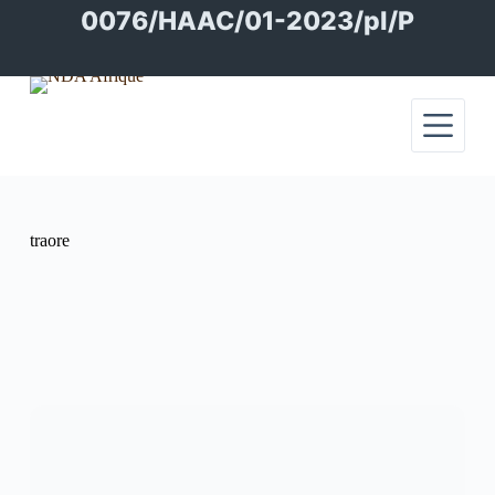
Passer
0076/HAAC/01-2023/pl/P
au
contenu
traore