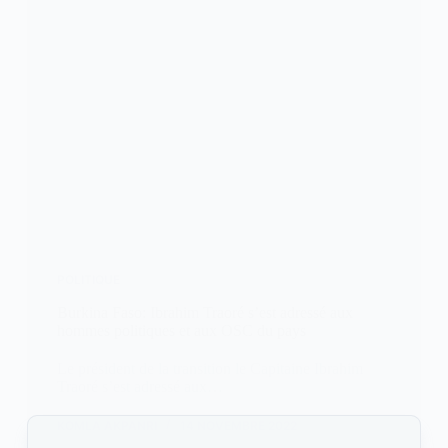
POLITIQUE
Burkina Faso: Ibrahim Traoré s’est adressé aux
hommes politiques et aux OSC du pays
Le président de la transition le Capitaine Ibrahim
Traoré s’est adressé aux…
KOMLA AKPANRI
14 NOVEMBRE 2022