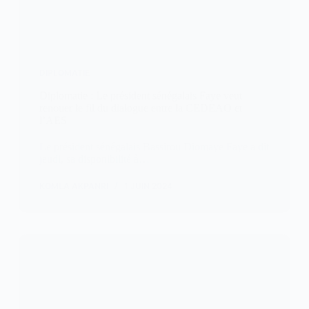
DIPLOMATIE
Diplomatie : Le président sénégalais Faye veut
renouer le fil du dialogue entre la CEDEAO et
l’AES
Le président sénégalais Bassirou Diomaye Faye a dit
jeudi, sa disponibilité à…
KOMLA AKPANRI
1 JUIN 2024