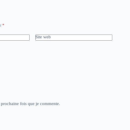
ec
*
Site web
a prochaine fois que je commente.