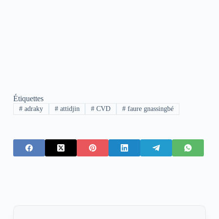
Étiquettes
#
adraky
#
attidjin
#
CVD
#
faure gnassingbé