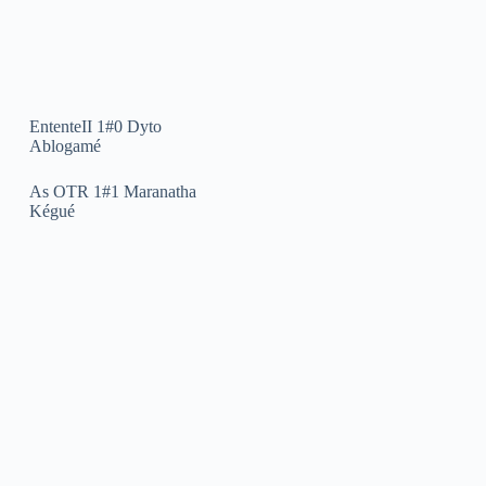
EntenteII 1#0 Dyto
Ablogamé
As OTR 1#1 Maranatha
Kégué