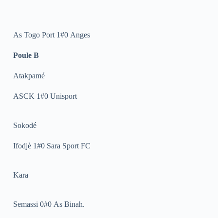
As Togo Port 1#0 Anges
Poule B
Atakpamé
ASCK 1#0 Unisport
Sokodé
Ifodjè 1#0 Sara Sport FC
Kara
Semassi 0#0 As Binah.