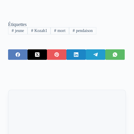
Étiquettes
#
jeune
#
Kozah1
#
mort
#
pendaison