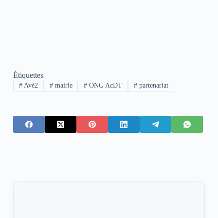
Étiquettes
#
Avé2
#
mairie
#
ONG AcDT
#
partenariat