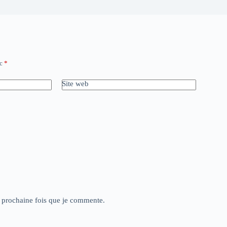
ec
*
Site web
a prochaine fois que je commente.