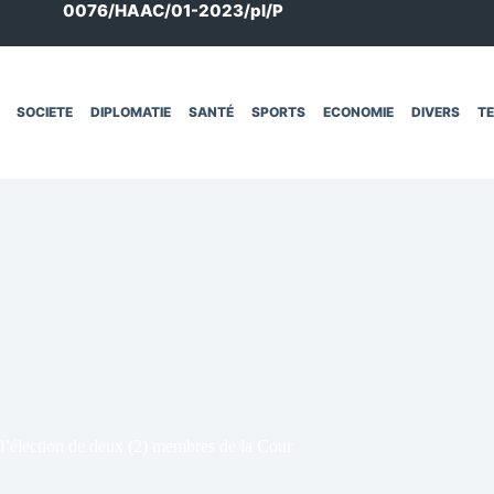
0076/HAAC/01-2023/pl/P
SOCIETE
DIPLOMATIE
SANTÉ
SPORTS
ECONOMIE
DIVERS
T
l’élection de deux (2) membres de la Cour