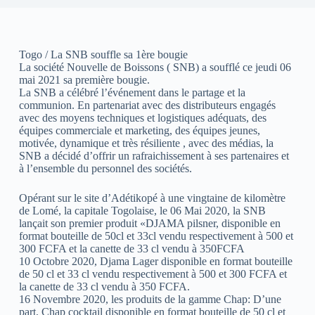
Togo / La SNB souffle sa 1ère bougie
La société Nouvelle de Boissons ( SNB) a soufflé ce jeudi 06
mai 2021 sa première bougie.
La SNB a célébré l’événement dans le partage et la
communion. En partenariat avec des distributeurs engagés
avec des moyens techniques et logistiques adéquats, des
équipes commerciale et marketing, des équipes jeunes,
motivée, dynamique et très résiliente , avec des médias, la
SNB a décidé d’offrir un rafraichissement à ses partenaires et
à l’ensemble du personnel des sociétés.
Opérant sur le site d’Adétikopé à une vingtaine de kilomètre
de Lomé, la capitale Togolaise, le 06 Mai 2020, la SNB
lançait son premier produit «DJAMA pilsner, disponible en
format bouteille de 50cl et 33cl vendu respectivement à 500 et
300 FCFA et la canette de 33 cl vendu à 350FCFA
10 Octobre 2020, Djama Lager disponible en format bouteille
de 50 cl et 33 cl vendu respectivement à 500 et 300 FCFA et
la canette de 33 cl vendu à 350 FCFA.
16 Novembre 2020, les produits de la gamme Chap: D’une
part, Chap cocktail disponible en format bouteille de 50 cl et