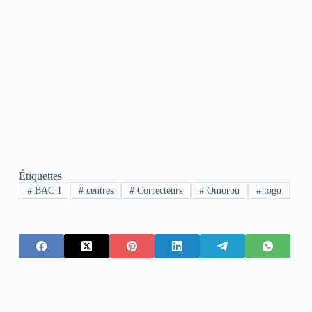
Étiquettes
#
BAC 1
#
centres
#
Correcteurs
#
Omorou
#
togo