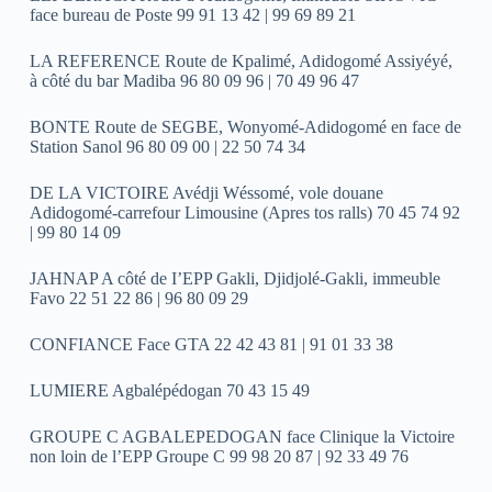
face bureau de Poste 99 91 13 42 | 99 69 89 21
LA REFERENCE Route de Kpalimé, Adidogomé Assiyéyé,
à côté du bar Madiba 96 80 09 96 | 70 49 96 47
BONTE Route de SEGBE, Wonyomé-Adidogomé en face de
Station Sanol 96 80 09 00 | 22 50 74 34
DE LA VICTOIRE Avédji Wéssomé, vole douane
Adidogomé-carrefour Limousine (Apres tos ralls) 70 45 74 92
| 99 80 14 09
JAHNAP A côté de I’EPP Gakli, Djidjolé-Gakli, immeuble
Favo 22 51 22 86 | 96 80 09 29
CONFIANCE Face GTA 22 42 43 81 | 91 01 33 38
LUMIERE Agbalépédogan 70 43 15 49
GROUPE C AGBALEPEDOGAN face Clinique la Victoire
non loin de l’EPP Groupe C 99 98 20 87 | 92 33 49 76