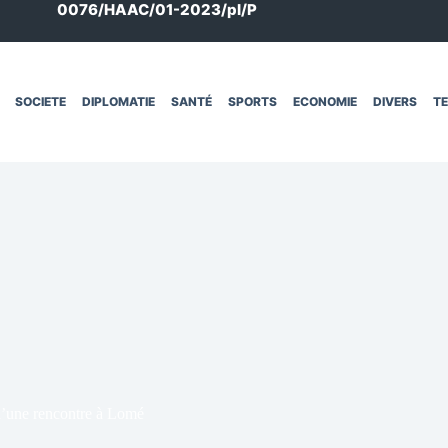
0076/HAAC/01-2023/pl/P
SOCIETE
DIPLOMATIE
SANTÉ
SPORTS
ECONOMIE
DIVERS
T
 d’une rencontre à Lomé