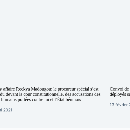
/ affaire Reckya Madougou: le procureur spécial s’est
Convoi de l
du devant la cour constitutionnelle, des accusations des
déployés s
s humains portées contre lui et l’État béninois
13 février
ai 2021