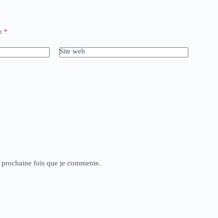
ec
*
Site web
a prochaine fois que je commente.