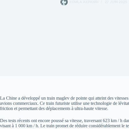
KOMLA AKPANRI
27 JUIN 2025
La Chine a développé un train maglev de pointe qui atteint des vitesse
avions commerciaux. Ce train futuriste utilise une technologie de lévita
friction et permettant des déplacements à ultra-haute vitesse.
Des tests récents ont encore poussé sa vitesse, traversant 623 km / h d
visant à 1 000 km / h. Le train promet de réduire considérablement le te