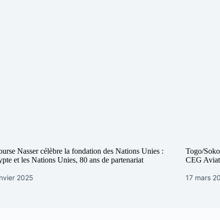
urse Nasser célèbre la fondation des Nations Unies :
Togo/Sokod
pte et les Nations Unies, 80 ans de partenariat
CEG Aviat
nvier 2025
17 mars 2