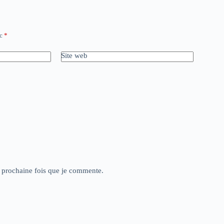
ec
*
Site web
a prochaine fois que je commente.