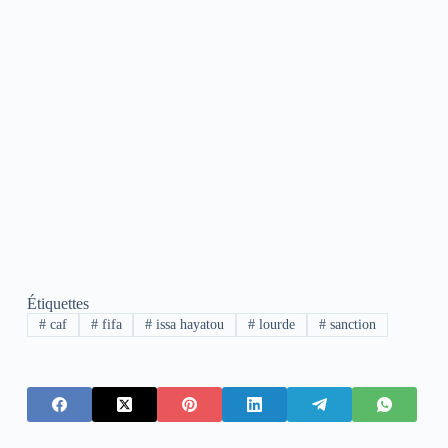
Étiquettes
#
caf
#
fifa
#
issa hayatou
#
lourde
#
sanction